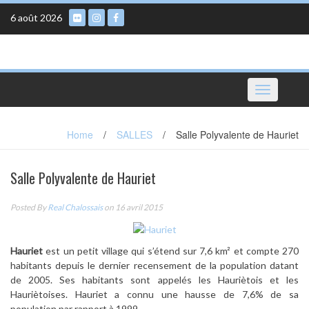
Skip
6 août 2026
to
content
Toggle
navigation
Home
/
SALLES
/
Salle Polyvalente de Hauriet
Salle Polyvalente de Hauriet
Posted By
Real Chalossais
on 16 avril 2015
Hauriet
est un petit village qui s’étend sur 7,6 km² et compte 270
habitants depuis le dernier recensement de la population datant
de 2005. Ses habitants sont appelés les Hauriètois et les
Hauriètoises. Hauriet a connu une hausse de 7,6% de sa
population par rapport à 1999.