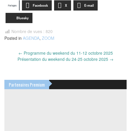
Facebook
X
E-mail
Partages
Bluesky
Nombre de vues :
820
Posted in
AGENDA
,
ZOOM
Post
←
Programme du weekend du 11-12 octobre 2025
navigation
Présentation du weekend du 24-25 octobre 2025
→
Partenaires Premium