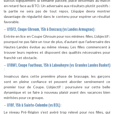
Battus logiquement la semaine passée, place désormais au match
en retard face au BTO. Un adversaire aux résultats plutôt positifs :
la partie ne sera pas de tout repos. L’équipe devra montrer
davantage de régularité dans le contenu pour espérer un résultat
favorable.
–
U15F2, Coupe Ghroum, 15h à Donzacq (vs Landes Armagnac)
:
Entrée en lice en Coupe Ghroum pour nos minimes filles. L’objectif :
pourquoi ne pas faire un tour de plus, d’autant que l’adversaire des
Hautes-Landes évolue au même niveau. Les filles commencent à
trouver leurs repères et disposent des qualités nécessaires pour
franchir cet obstacle.
–
U18M1, Coupe Fauthoux, 15h à Labouheyre (vs Grandes Landes Basket)
:
Invaincus dans cette première phase de brassage, les garçons
sont en pleine confiance et peuvent aborder sereinement ce
premier tour de Coupe. L’objectif : poursuivre sur cette belle
dynamique et se faire à nouveau plaisir avant des vacances bien
méritées pour ce groupe.
–
U18F, 15h à Sainte-Colombe (vs B3L)
:
Le niveau Pré-Région s’est avéré trop relevé pour nos filles, qui