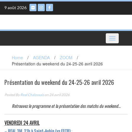
Skip
9 août 2026
to
content
Toggle
navigation
Home
/
AGENDA
/
ZOOM
/
Présentation du weekend du 24-25-26 avril 2026
Présentation du weekend du 24-25-26 avril 2026
Posted By
Real Chalossais
on 24 avril 2026
Retrouvez le programme et la présentation des matchs du weekend…
VENDREDI 24 AVRIL
–
REAL 3M, 21h à Saint-Aubin (vs EFCB)
: