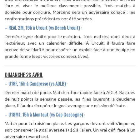
libre et viser le meilleur classement possible. Trois matchs à
domicile pour conclure. Morcenx sera un adversaire coriace : les
confrontations précédentes ont été serrées.
–
REAL 2M, 19h à Urcuit (vs Denek Urcuit)
:
Dernière ligne droite pour le maintien. Trois matchs, dont deux à
l’extérieur, avec un calendrier difficile. À Urcuit, il faudra faire
preuve de solidarité pour espérer un exploit face à une équipe en
grande forme (sept victoires consécutives).
DIMANCHE 26 AVRIL
–
U18F, 15h à Candresse (vs ADLB)
:
Dernier match de poule. Match retour rapide face à ADLB. Battues
de huit points la semaine passée, les filles joueront la deuxième
place. Il faudra récupérer le goal-average, une mission délicate.
–
U18M1, 15h à Montaut (vs Cap Gascogne)
:
Match pour la troisième place. Les garçons devront soit s’imposer,
soit conserver le goal-average (+16 à l’aller). Un vrai défi face à un
adversaire revanchard.