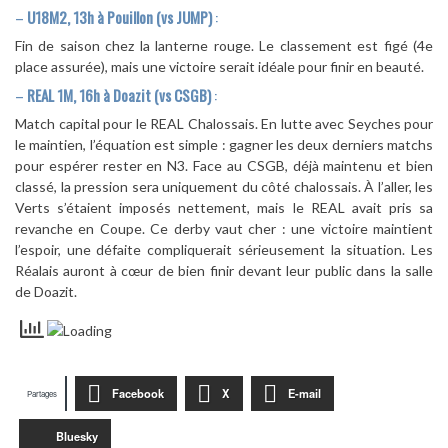
–
U18M2, 13h à Pouillon (vs JUMP)
:
Fin de saison chez la lanterne rouge. Le classement est figé (4e
place assurée), mais une victoire serait idéale pour finir en beauté.
–
REAL 1M, 16h à Doazit (vs CSGB)
:
Match capital pour le REAL Chalossais. En lutte avec Seyches pour
le maintien, l’équation est simple : gagner les deux derniers matchs
pour espérer rester en N3. Face au CSGB, déjà maintenu et bien
classé, la pression sera uniquement du côté chalossais. À l’aller, les
Verts s’étaient imposés nettement, mais le REAL avait pris sa
revanche en Coupe. Ce derby vaut cher : une victoire maintient
l’espoir, une défaite compliquerait sérieusement la situation. Les
Réalais auront à cœur de bien finir devant leur public dans la salle
de Doazit.
Facebook
X
E-mail
Partages
Bluesky