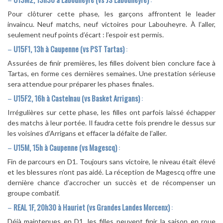
Pour clôturer cette phase, les garçons affrontent le leader
invaincu. Neuf matchs, neuf victoires pour Labouheyre. À l’aller,
seulement neuf points d’écart : l’espoir est permis.
–
U15F1, 13h à Caupenne (vs PST Tartas)
:
Assurées de finir premières, les filles doivent bien conclure face à
Tartas, en forme ces dernières semaines. Une prestation sérieuse
sera attendue pour préparer les phases finales.
–
U15F2, 16h à Castelnau (vs Basket Arrigans)
:
Irrégulières sur cette phase, les filles ont parfois laissé échapper
des matchs à leur portée. Il faudra cette fois prendre le dessus sur
les voisines d’Arrigans et effacer la défaite de l’aller.
–
U15M, 15h à Caupenne (vs Magescq)
:
Fin de parcours en D1. Toujours sans victoire, le niveau était élevé
et les blessures n’ont pas aidé. La réception de Magescq offre une
dernière chance d’accrocher un succès et de récompenser un
groupe combatif.
–
REAL 1F, 20h30 à Hauriet (vs Grandes Landes Morcenx)
:
Déjà maintenues en D1, les filles peuvent finir la saison en roue