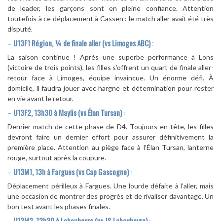
de leader, les garçons sont en pleine confiance. Attention
toutefois à ce déplacement à Cassen : le match aller avait été très
disputé.
–
U13F1 Région, ¼ de finale aller (vs Limoges ABC)
:
La saison continue ! Après une superbe performance à Lons
(victoire de trois points), les filles s’offrent un quart de finale aller-
retour face à Limoges, équipe invaincue. Un énorme défi. À
domicile, il faudra jouer avec hargne et détermination pour rester
en vie avant le retour.
–
U13F2, 13h30 à Maylis (vs Élan Tursan)
:
Dernier match de cette phase de D4. Toujours en tête, les filles
devront faire un dernier effort pour assurer définitivement la
première place. Attention au piège face à l’Élan Tursan, lanterne
rouge, surtout après la coupure.
–
U13M1, 13h à Fargues (vs Cap Gascogne)
:
Déplacement périlleux à Fargues. Une lourde défaite à l’aller, mais
une occasion de montrer des progrès et de rivaliser davantage. Un
bon test avant les phases finales.
–
U13M2, 13h30 à Labouheyre (vs JS Labouheyre)
: