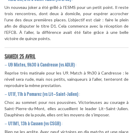
Un nouveau joker a été grillé à l’ESMS pour un petit point. Il reste
trois rencontres, dont deux à domicile, pour espérer accrocher
l’une des deux premières places. L’objectif est clair : faire le plein
afin de disputer le titre D1. Cela commence avec la réception de
l’EFCB. À l’aller, la différence avait été faite grâce à une belle
victoire de quinze points.
SAMEDI 25 AVRIL
–
U9 Mixtes, 9h30 à Candresse (vs ADLB)
:
Reprise très matinale pour les U9. Match à 9h30 à Candresse : le
réveil sera rude, mais nos petits, vainqueurs à l’aller, tenteront de
reproduire la même prestation.
–
U11F, 11h à Pomarez (vs Lit–Saint-Julien)
:
Choc au sommet pour nos poussines. Victorieuses au courage à
Saint-Pierre-du-Mont, elles accueillent le leader Lit–Saint-Julien.
Dauphines de la poule, elles ont les moyens de s’imposer.
–
U11M1, 13h à Cassen (vs CSGB)
:
Rien ne les arrête. Avec neuf victoires en dix matchs et une place