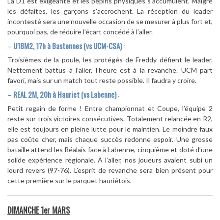
La D1 est exigeante et les pépins physiques s’accumulent. Malgré
les défaites, les garçons s’accrochent. La réception du leader
incontesté sera une nouvelle occasion de se mesurer à plus fort et,
pourquoi pas, de réduire l’écart concédé à l’aller.
–
U18M2, 17h à Bastennes (vs UCM-CSA)
:
Troisièmes de la poule, les protégés de Freddy défient le leader.
Nettement battus à l’aller, l’heure est à la revanche. UCM part
favori, mais sur un match tout reste possible. Il faudra y croire.
–
REAL 2M, 20h à Hauriet (vs Labenne)
:
Petit regain de forme ! Entre championnat et Coupe, l’équipe 2
reste sur trois victoires consécutives. Totalement relancée en R2,
elle est toujours en pleine lutte pour le maintien. Le moindre faux
pas coûte cher, mais chaque succès redonne espoir. Une grosse
bataille attend les Réalais face à Labenne, cinquième et doté d’une
solide expérience régionale. À l’aller, nos joueurs avaient subi un
lourd revers (97-76). L’esprit de revanche sera bien présent pour
cette première sur le parquet hauriétois.
DIMANCHE 1er MARS