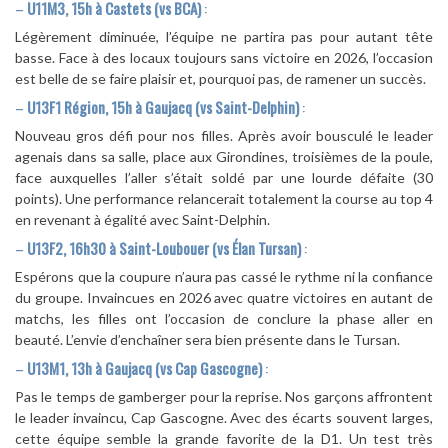
–
U11M3, 15h à Castets (vs BCA)
:
Légèrement diminuée, l’équipe ne partira pas pour autant tête
basse. Face à des locaux toujours sans victoire en 2026, l’occasion
est belle de se faire plaisir et, pourquoi pas, de ramener un succès.
–
U13F1 Région, 15h à Gaujacq (vs Saint-Delphin)
:
Nouveau gros défi pour nos filles. Après avoir bousculé le leader
agenais dans sa salle, place aux Girondines, troisièmes de la poule,
face auxquelles l’aller s’était soldé par une lourde défaite (30
points). Une performance relancerait totalement la course au top 4
en revenant à égalité avec Saint-Delphin.
–
U13F2, 16h30 à Saint-Loubouer (vs Élan Tursan)
:
Espérons que la coupure n’aura pas cassé le rythme ni la confiance
du groupe. Invaincues en 2026 avec quatre victoires en autant de
matchs, les filles ont l’occasion de conclure la phase aller en
beauté. L’envie d’enchaîner sera bien présente dans le Tursan.
–
U13M1, 13h à Gaujacq (vs Cap Gascogne)
:
Pas le temps de gamberger pour la reprise. Nos garçons affrontent
le leader invaincu, Cap Gascogne. Avec des écarts souvent larges,
cette équipe semble la grande favorite de la D1. Un test très