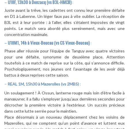
–
U18F, 13h30 à Donzacq (vs B3L-HMCB)
:
Juste avant la trêve, les cadettes ont connu leur première défaite
en D1 à Labenne. Un léger faux pas à vite oublier. La réception de
B3L est à leur portée : à l’aller, elles s’étaient imposées de vingt
points. Le match sera abordé plus sereinement, mais avec une
concentration maximale.
–
U18M1, 14h à Vieux-Boucau (vs CS Vieux-Boucau)
:
Phase aller réussie pour l’équipe de Tanguy avec quatre victoires
pour une défaite, synonyme de deuxième place. Attention
toutefois à ce match de reprise sur la côte, qui s’annonce difficile.
Psychologiquement, nos jeunes ont l’avantage de les avoir déjà
battus à deux reprises cette saison.
–
REAL 1M, 15h30 à Mazerolles (vs 2MBS)
:
Un soulagement ! À Ossun, lanterne rouge mais loin d’être facile à
manœuvrer, il a fallu s’employer jusqu’aux dernières secondes pour
décrocher la première victoire à l’extérieur. Un succès précieux
dans cette lutte serrée pour le maintien.
Place désormais à un nouveau déplacement chez les voisins de
Mazerolles, qui ne comptent qu’un point d’avance et luttent eux