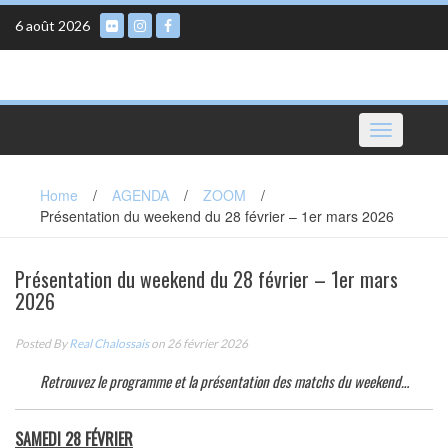
Skip
6 août 2026
to
content
Toggle
navigation
Home
/
AGENDA
/
ZOOM
/
Présentation du weekend du 28 février – 1er mars 2026
Présentation du weekend du 28 février – 1er mars
2026
Posted By
Real Chalossais
on 26 février 2026
Retrouvez le programme et la présentation des matchs du weekend…
SAMEDI 28 FÉVRIER