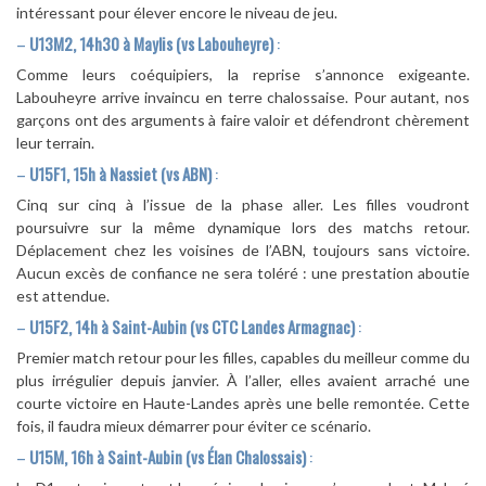
intéressant pour élever encore le niveau de jeu.
–
U13M2, 14h30 à Maylis (vs Labouheyre)
:
Comme leurs coéquipiers, la reprise s’annonce exigeante.
Labouheyre arrive invaincu en terre chalossaise. Pour autant, nos
garçons ont des arguments à faire valoir et défendront chèrement
leur terrain.
–
U15F1, 15h à Nassiet (vs ABN)
:
Cinq sur cinq à l’issue de la phase aller. Les filles voudront
poursuivre sur la même dynamique lors des matchs retour.
Déplacement chez les voisines de l’ABN, toujours sans victoire.
Aucun excès de confiance ne sera toléré : une prestation aboutie
est attendue.
–
U15F2, 14h à Saint-Aubin (vs CTC Landes Armagnac)
:
Premier match retour pour les filles, capables du meilleur comme du
plus irrégulier depuis janvier. À l’aller, elles avaient arraché une
courte victoire en Haute-Landes après une belle remontée. Cette
fois, il faudra mieux démarrer pour éviter ce scénario.
–
U15M, 16h à Saint-Aubin (vs Élan Chalossais)
: