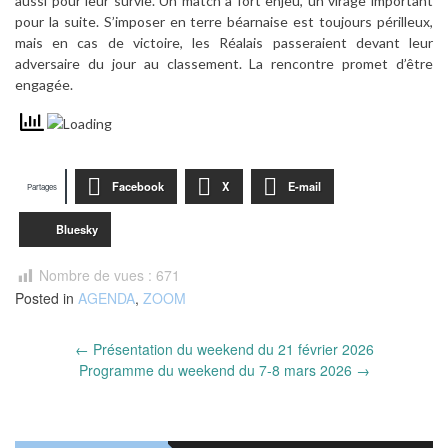
aussi pour leur survie. Un match à fort enjeu, un virage important
pour la suite. S’imposer en terre béarnaise est toujours périlleux,
mais en cas de victoire, les Réalais passeraient devant leur
adversaire du jour au classement. La rencontre promet d’être
engagée.
Facebook
X
E-mail
Partages
Bluesky
Nombre de vues :
671
Posted in
AGENDA
,
ZOOM
Post
←
Présentation du weekend du 21 février 2026
navigation
Programme du weekend du 7-8 mars 2026
→