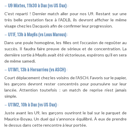
–
U9 Mixtes, 11h30 à Dax (vs US Dax)
:
C’est reparti ! Dernier match aller pour nos U9. Restant sur une
très belle prestation face à l’ADLB, ils devront afficher le même
visage chez les Dacquois afin de confirmer leur progression.
–
U11F, 13h à Maylis (vs Lous Marous)
:
Dans une poule homogène, les filles ont l’occasion de regoûter au
succès. Il faudra faire preuve de sérieux et de concentration. La
dernière sortie à Maylis avait été victorieuse, espérons qu’il en sera
de même samedi.
–
U11M1, 13h à Horsarrieu (vs ASCH)
:
Court déplacement chez les voisins de l’ASCH. Favoris sur le papier,
les garçons devront rester concentrés pour poursuivre sur leur
lancée. Attention toutefois : un match de reprise n’est jamais
simple.
–
U11M2, 10h à Dax (vs US Dax)
:
Juste avant les U9, les garçons ouvriront le bal sur le parquet de
Maurice-Boyau. Un duel qui s’annonce équilibré. À eux de prendre
le dessus dans cette rencontre à leur portée.