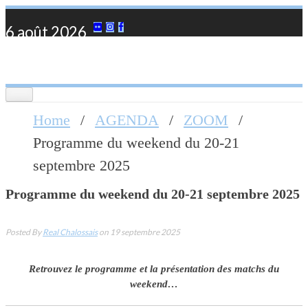
Skip
6 août 2026
to
content
Toggle
navigation
Home
/
AGENDA
/
ZOOM
/
Programme du weekend du 20-21
septembre 2025
Programme du weekend du 20-21 septembre 2025
Posted By
Real Chalossais
on 19 septembre 2025
Retrouvez le programme et la présentation des matchs du
weekend…