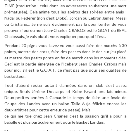
TIME (traduction : celui dont les adversaires souhaitent une mort
prématurée). Cela anime tous les apéros des soirées entre amis :
Nadal ou Federer (non c’est Djoko), Jordan ou Lebron James, Messi
ou Cristiano… Je ne suis évidemment pas là pour tenter de vous
prouver si oui ou non Jean-Charles CRABOS est le GOAT du REAL
Chalossais, je vais plutôt vous expliquer pourquoi il l’est.
Pendant 20 piges vous l’avez vu vous aussi faire des matchs à 30
points, mettre des cross, faire des passes dans le dos sur jeu placé
et mettre des petits ponts en fin de match dans les moments clés.
Ceci est la partie émergée de l’Iceberg Jean-Charles Crabos mais
pour moi, s’il est le G.O.A.T., ce n’est pas que pour ses qualités de
basketteur.
Tout d’abord rester autant d’années dans un club c’est assez
unique. Seuls Jérôme Dossarps et Kobe Bryant ont fait mieux.
Deux petites années à Gamarde le temps de faire une finale de
Coupe des Landes avec un ballon Taille 6 (je félicite encore les
deux arbitres pour cette erreur de pesée). Mais
ce qui me tue chez Jean Charles c’est la passion qu’il a pour la
baballe et plus particulièrement pour le Basket Landais.