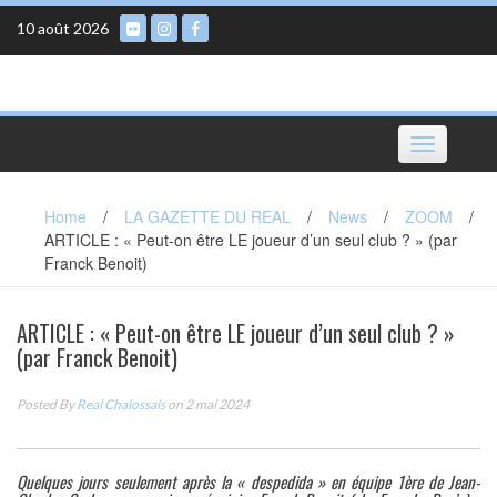
Skip
10 août 2026
to
content
Toggle
navigation
Home
/
LA GAZETTE DU REAL
/
News
/
ZOOM
/
ARTICLE : « Peut-on être LE joueur d’un seul club ? » (par
Franck Benoit)
ARTICLE : « Peut-on être LE joueur d’un seul club ? »
(par Franck Benoit)
Posted By
Real Chalossais
on 2 mai 2024
Quelques jours seulement après la « despedida » en équipe 1ère de Jean-