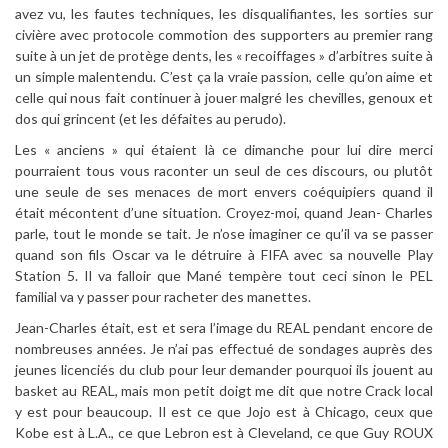
avez vu, les fautes techniques, les disqualifiantes, les sorties sur
civière avec protocole commotion des supporters au premier rang
suite à un jet de protège dents, les « recoiffages » d’arbitres suite à
un simple malentendu. C’est ça la vraie passion, celle qu’on aime et
celle qui nous fait continuer à jouer malgré les chevilles, genoux et
dos qui grincent (et les défaites au perudo).
Les « anciens » qui étaient là ce dimanche pour lui dire merci
pourraient tous vous raconter un seul de ces discours, ou plutôt
une seule de ses menaces de mort envers coéquipiers quand il
était mécontent d’une situation. Croyez-moi, quand Jean- Charles
parle, tout le monde se tait. Je n’ose imaginer ce qu’il va se passer
quand son fils Oscar va le détruire à FIFA avec sa nouvelle Play
Station 5. Il va falloir que Mané tempère tout ceci sinon le PEL
familial va y passer pour racheter des manettes.
Jean-Charles était, est et sera l’image du REAL pendant encore de
nombreuses années. Je n’ai pas effectué de sondages auprès des
jeunes licenciés du club pour leur demander pourquoi ils jouent au
basket au REAL, mais mon petit doigt me dit que notre Crack local
y est pour beaucoup. Il est ce que Jojo est à Chicago, ceux que
Kobe est à L.A., ce que Lebron est à Cleveland, ce que Guy ROUX