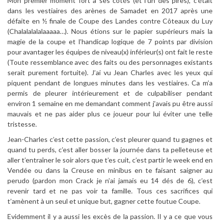
Mon premier moment fort à ses côtés (et l’un des pires), c’était
dans les vestiaires des arènes de Samadet en 2017 après une
défaite en ½ finale de Coupe des Landes contre Côteaux du Luy
(Chalalalalalaaaaa…). Nous étions sur le papier supérieurs mais la
magie de la coupe et l’handicap logique de 7 points par division
pour avantager les équipes de niveau(x) inférieur(s) ont fait le reste
(Toute ressemblance avec des faits ou des personnages existants
serait purement fortuite). J’ai vu Jean Charles avec les yeux qui
piquent pendant de longues minutes dans les vestiaires. Ca m’a
permis de pleurer intérieurement et de culpabiliser pendant
environ 1 semaine en me demandant comment j’avais pu être aussi
mauvais et ne pas aider plus ce joueur pour lui éviter une telle
tristesse.
Jean-Charles c’est cette passion, c’est pleurer quand tu gagnes et
quand tu perds, c’est aller bosser la journée dans ta pelleteuse et
aller t’entraîner le soir alors que t’es cuit, c’est partir le week end en
Vendée ou dans la Creuse en minibus en te faisant saigner au
perudo (pardon mon Crack je n’ai jamais eu 14 dés de 6), c’est
revenir tard et ne pas voir ta famille. Tous ces sacrifices qui
t’amènent à un seul et unique but, gagner cette foutue Coupe.
Evidemment il y a aussi les excès de la passion. Il y a ce que vous