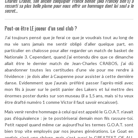
Charles Crabos, son ancien coéquipier Franck Benoit (aka Francky Ben’s) a
ressorti sa plus belle plume pour nous offrir un hommage dont lui seul a le
secret…
Peut-on être LE joueur d’un seul club ?
J’ai toujours pensé que je ferai ce que je voudrais tout au long de
ma vie sans jamais me sentir obligé d’aller quelque part, en
particulier en chalosse pour aller regarder un match de basket de
Nationale 3. Cependant, quand j’ai entendu dire que ce dimanche
allait être le dernier match de Jean-Charles CRABOS, j’ai dû
abandonner toutes les certitudes d’une vie pour me rendre à
l’évidence : je dois aller à Caupenne pour assister à cette dernière
danse. Evidemment que j’aurais préféré passer l’après-midi avec
mon fils à jouer sur le petit panier des Lakers et lui mettre des
énormes poster dunks sur son museau (il a 1,5 ans, mais si tu veux
être drafté numéro 1 comme Victor il faut savoir encaisser).
Mais venir rendre hommage à celui qui est appelé le G.O.A.T. n’avait
pas d’équivalence : je te postériserai demain mon fils rassure-toi.
Petit rappel quand même car aujourd’hui les termes G.O.A.T. sont
bien trop vite employés par nos jeunes générations. Le Goat en
anglais c’est une chèvre, mais c’est aussi le GREATEST OF ALL