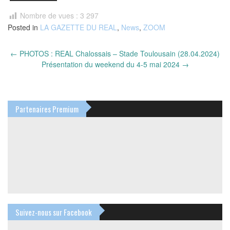
Nombre de vues :
3 297
Posted in
LA GAZETTE DU REAL
,
News
,
ZOOM
Post
←
PHOTOS : REAL Chalossais – Stade Toulousain (28.04.2024)
navigation
Présentation du weekend du 4-5 mai 2024
→
Partenaires Premium
Suivez-nous sur Facebook